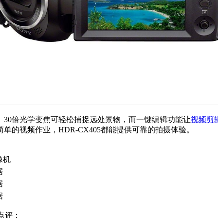
30倍光学变焦可轻松捕捉远处景物，而一键编辑功能让
视频剪
的视频作业，HDR-CX405都能提供可靠的拍摄体验。
像机
据
据
据
的点评：