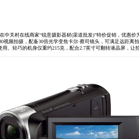
在中关村在线商家“锐意摄影器材(渠道批发)”特价促销，优惠价为28
920×1080视频拍摄，配备30倍光学变焦卡尔·蔡司镜头，可满足远距
用。轻巧的机身仅重约215克，配合2.7英寸可翻转液晶屏，让