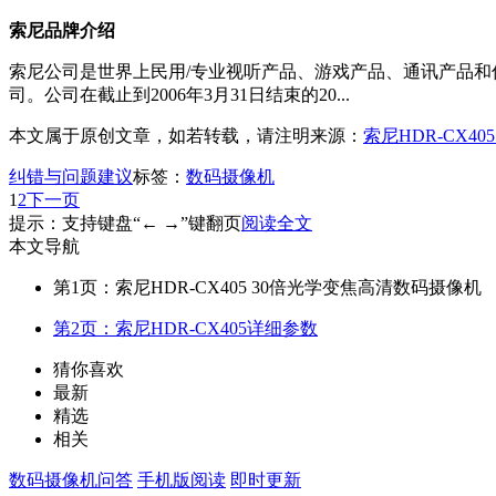
索尼品牌介绍
索尼公司是世界上民用/专业视听产品、游戏产品、通讯产品
司。公司在截止到2006年3月31日结束的20...
本文属于原创文章，如若转载，请注明来源：
索尼HDR-CX4
纠错与问题建议
标签：
数码摄像机
1
2
下一页
提示：支持键盘“← →”键翻页
阅读全文
本文导航
第1页：索尼HDR-CX405 30倍光学变焦高清数码摄像机
第2页：索尼HDR-CX405详细参数
猜你喜欢
最新
精选
相关
数码摄像机问答
手机版阅读
即时更新