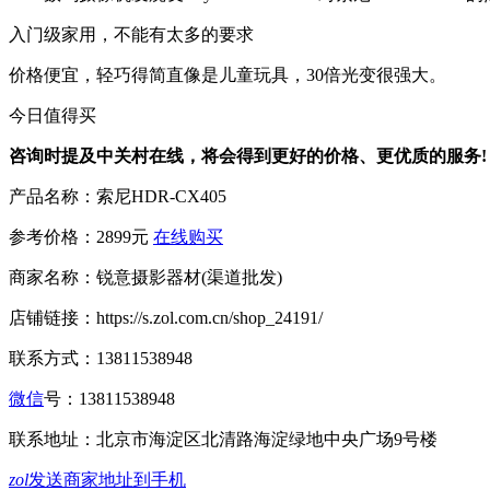
入门级家用，不能有太多的要求
价格便宜，轻巧得简直像是儿童玩具，30倍光变很强大。
今日值得买
咨询时提及中关村在线，将会得到更好的价格、更优质的服务!
产品名称：
索尼HDR-CX405
参考价格：
2899元
在线购买
商家名称：
锐意摄影器材(渠道批发)
店铺链接：
https://s.zol.com.cn/shop_24191/
联系方式：
13811538948
微信
号：
13811538948
联系地址：
北京市海淀区北清路海淀绿地中央广场9号楼
zol
发送商家地址到手机