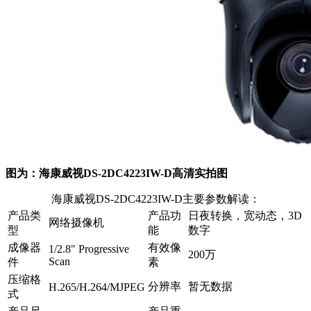
图为：海康威视DS-2DC4223IW-D高清实拍图
海康威视DS-2DC4223IW-D主要参数解读：
产品类
产品功
日夜转换，宽动态，3D
网络摄像机
型
能
数字
成像器
有效像
1/2.8" Progressive
200万
Scan
件
素
压缩格
分辨率
暂无数据
H.265/H.264/MJPEG
式