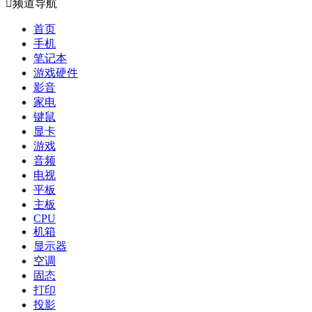

频道导航
首页
手机
笔记本
游戏硬件
影音
家电
键鼠
显卡
游戏
音频
电视
平板
主板
CPU
机箱
显示器
空调
固态
打印
投影