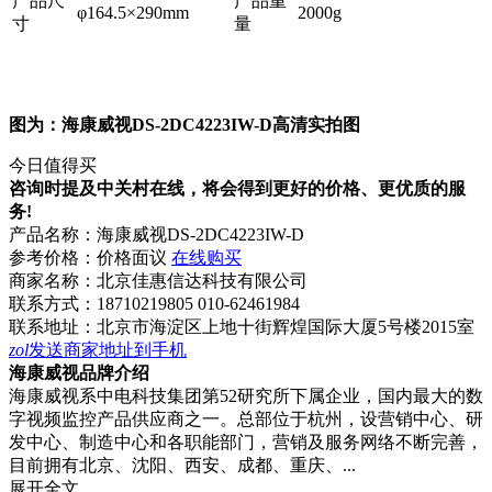
产品尺
产品重
φ164.5×290mm
2000g
寸
量
图为：海康威视DS-2DC4223IW-D高清实拍图
今日值得买
咨询时提及中关村在线，将会得到更好的价格、更优质的服
务!
产品名称：
海康威视DS-2DC4223IW-D
参考价格：
价格面议
在线购买
商家名称：
北京佳惠信达科技有限公司
联系方式：
18710219805 010-62461984
联系地址：
北京市海淀区上地十街辉煌国际大厦5号楼2015室
zol
发送商家地址到手机
海康威视品牌介绍
海康威视系中电科技集团第52研究所下属企业，国内最大的数
字视频监控产品供应商之一。总部位于杭州，设营销中心、研
发中心、制造中心和各职能部门，营销及服务网络不断完善，
目前拥有北京、沈阳、西安、成都、重庆、...
展开全文