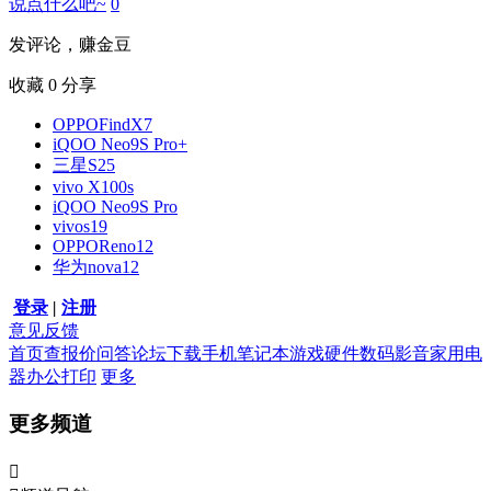
说点什么吧~
0
发评论，赚金豆
收藏
0
分享
OPPOFindX7
iQOO Neo9S Pro+
三星S25
vivo X100s
iQOO Neo9S Pro
vivos19
OPPOReno12
华为nova12
登录
|
注册
意见反馈
首页
查报价
问答
论坛
下载
手机
笔记本
游戏硬件
数码影音
家用电
器
办公打印
更多
更多频道
