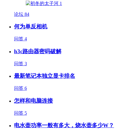
论坛
84
何为单反相机
问答
4
h3c路由器密码破解
问答
3
最新笔记本独立显卡排名
问答
6
怎样和电脑连接
问答
5
电水壶功率一般有多大，烧水壶多少W？