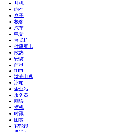
耳机
内存
盒子
极客
汽车
电竞
台式机
健康家电
散热
安防
商显
HIFI
激光电视
冰箱
企业站
服务器
网络
攒机
时讯
图赏
智能锁