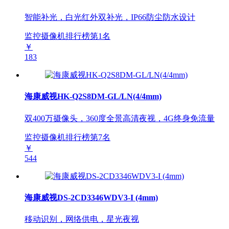
智能补光，白光红外双补光，IP66防尘防水设计
监控摄像机排行榜第
1
名
￥
183
海康威视HK-Q2S8DM-GL/LN(4/4mm)
双400万摄像头，360度全景高清夜视，4G终身免流量
监控摄像机排行榜第
7
名
￥
544
海康威视DS-2CD3346WDV3-I (4mm)
移动识别，网络供电，星光夜视