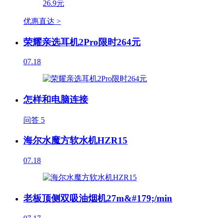
优惠直达 >
荣耀亲选耳机2Pro限时264元
07.18
怎样和电脑连接
问答
5
海尔水魔方软水机HZR15
07.18
老板顶侧双吸油烟机27m&#179;/min