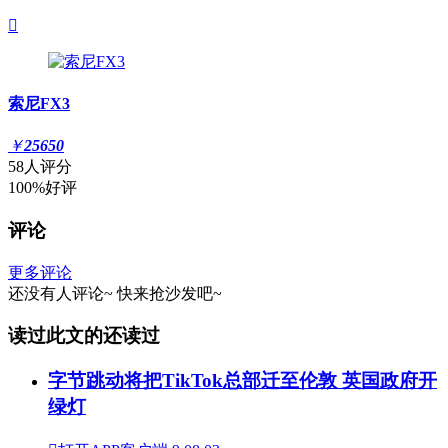

索尼FX3
￥
25650
58人评分
100%好评
评论
更多评论
还没有人评论~
快来
抢沙发
吧~
读过此文的还读过
字节跳动将把TikTok总部迁至伦敦 英国政府开
绿灯