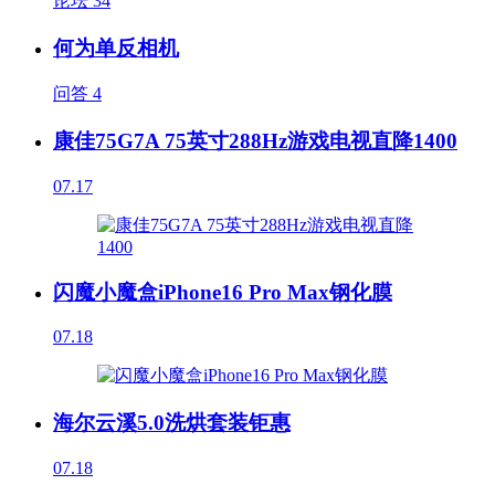
论坛
34
何为单反相机
问答
4
康佳75G7A 75英寸288Hz游戏电视直降1400
07.17
闪魔小魔盒iPhone16 Pro Max钢化膜
07.18
海尔云溪5.0洗烘套装钜惠
07.18