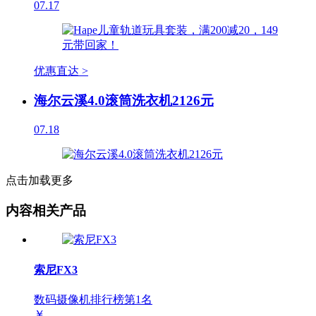
07.17
优惠直达 >
海尔云溪4.0滚筒洗衣机2126元
07.18
点击加载更多
内容相关产品
索尼FX3
数码摄像机排行榜第
1
名
￥