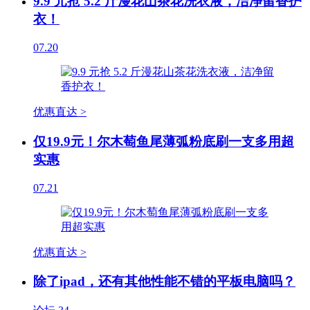
9.9 元抢 5.2 斤漫花山茶花洗衣液，洁净留香护
衣！
07.20
优惠直达 >
仅19.9元！尔木萄鱼尾薄弧粉底刷一支多用超
实惠
07.21
优惠直达 >
除了ipad，还有其他性能不错的平板电脑吗？