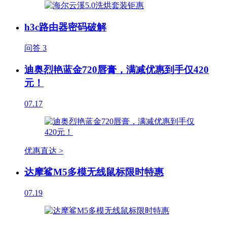
h3c路由器密码破解
问答
3
迪奥烈艳蓝金720唇膏，满减优惠到手仅420
元！
07.17
优惠直达 >
达摩鲨M5多模无线鼠标限时特惠
07.19