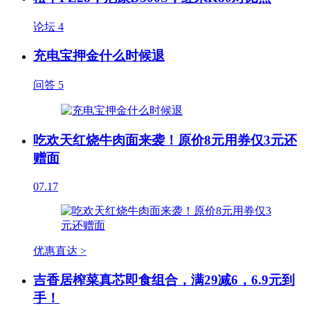
论坛
4
充电宝押金什么时候退
问答
5
吃欢天红烧牛肉面来袭！原价8元用券仅3元还
赠面
07.17
优惠直达 >
吉香居榨菜真芯即食组合，满29减6，6.9元到
手！