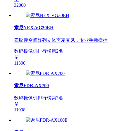
32000
索尼NEX-VG30EH
四胶囊空间阵列立体声麦克风，专业手动操控
数码摄像机排行榜第
2
名
￥
11300
索尼FDR-AX700
数码摄像机排行榜第
3
名
￥
11998