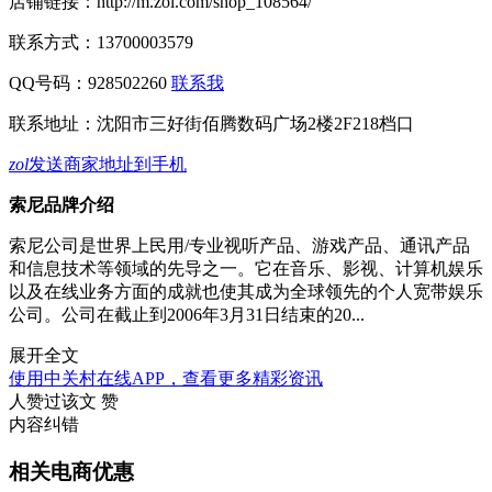
店铺链接：
http://m.zol.com/shop_108564/
联系方式：
13700003579
QQ号码：928502260
联系我
联系地址：
沈阳市三好街佰腾数码广场2楼2F218档口
zol
发送商家地址到手机
索尼品牌介绍
索尼公司是世界上民用/专业视听产品、游戏产品、通讯产品
和信息技术等领域的先导之一。它在音乐、影视、计算机娱乐
以及在线业务方面的成就也使其成为全球领先的个人宽带娱乐
公司。公司在截止到2006年3月31日结束的20...
展开全文
使用中关村在线APP，查看更多精彩资讯
人赞过该文
赞
内容纠错
相关电商优惠