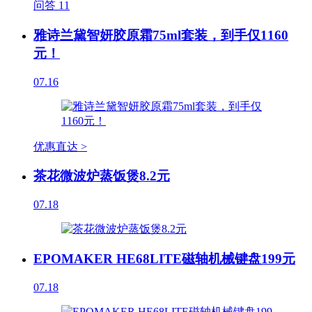
问答
11
雅诗兰黛智妍胶原霜75ml套装，到手仅1160
元！
07.16
优惠直达 >
茶花微波炉蒸饭煲8.2元
07.18
EPOMAKER HE68LITE磁轴机械键盘199元
07.18