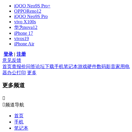
iQOO Neo9S Pro+
OPPOReno12
iQOO Neo9S Pro
vivo X100s
华为nova12
iPhone 17
vivos19
iPhone Air
登录
|
注册
意见反馈
首页
查报价
问答
论坛
下载
手机
笔记本
游戏硬件
数码影音
家用电
器
办公打印
更多
更多频道


频道导航
首页
手机
笔记本