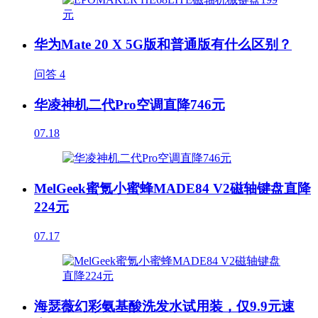
华为Mate 20 X 5G版和普通版有什么区别？
问答
4
华凌神机二代Pro空调直降746元
07.18
MelGeek蜜氪小蜜蜂MADE84 V2磁轴键盘直降
224元
07.17
海瑟薇幻彩氨基酸洗发水试用装，仅9.9元速