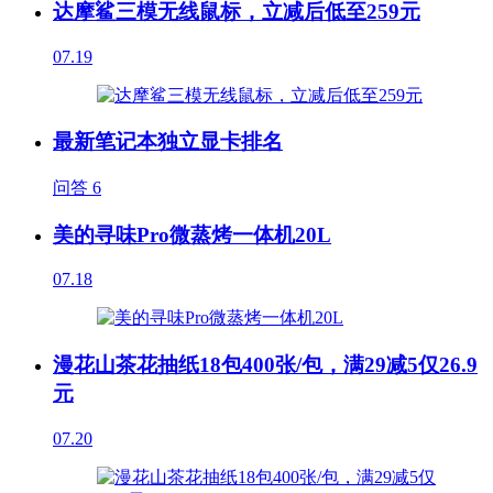
达摩鲨三模无线鼠标，立减后低至259元
07.19
最新笔记本独立显卡排名
问答
6
美的寻味Pro微蒸烤一体机20L
07.18
漫花山茶花抽纸18包400张/包，满29减5仅26.9
元
07.20