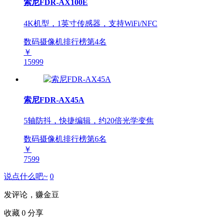
索尼FDR-AX100E
4K机型，1英寸传感器，支持WiFi/NFC
数码摄像机排行榜第
4
名
￥
15999
索尼FDR-AX45A
5轴防抖，快捷编辑，约20倍光学变焦
数码摄像机排行榜第
6
名
￥
7599
说点什么吧~
0
发评论，赚金豆
收藏
0
分享