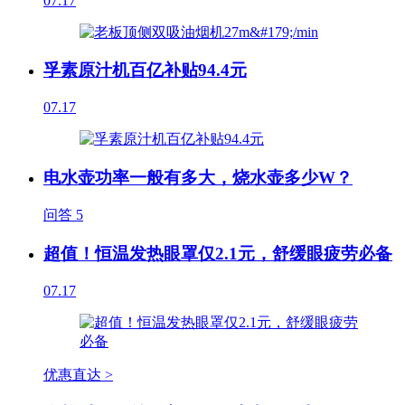
07.17
孚素原汁机百亿补贴94.4元
07.17
电水壶功率一般有多大，烧水壶多少W？
问答
5
超值！恒温发热眼罩仅2.1元，舒缓眼疲劳必备
07.17
优惠直达 >