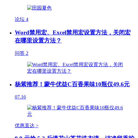
论坛
4
Word禁用宏、Excel禁用宏设置方法，关闭宏
在哪里设置方法？
问答
2
杨紫推荐！蒙牛优益C百香果味10瓶仅49.6元
07.16
优惠直达 >