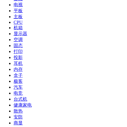
电视
平板
主板
CPU
机箱
显示器
空调
固态
打印
投影
耳机
内存
盒子
极客
汽车
电竞
台式机
健康家电
散热
安防
商显