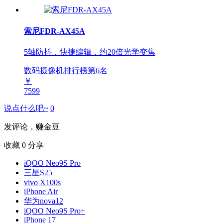
索尼FDR-AX45A
5轴防抖，快捷编辑，约20倍光学变焦
数码摄像机排行榜第
6
名
￥
7599
说点什么吧~
0
发评论，赚金豆
收藏
0
分享
iQOO Neo9S Pro
三星S25
vivo X100s
iPhone Air
华为nova12
iQOO Neo9S Pro+
iPhone 17