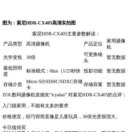
图为：索尼HDR-CX405高清实拍图
索尼HDR-CX405主要参数解读：
家用摄像
产品类型
高清摄像机
产品定位
机
可更换镜
光学变焦
30倍
暂无数据
头
最低照明
标准模式：6lux（1/25秒快
投影功能
暂无数据
度
Micro SD/SDHC/SDXC存储
存储介质
存储容量
暂无数据
卡
ZOL数码摄像机发烧友“icyalan” 对索尼HDR-CX405的点评：
入门级家用，不能有太多的要求
价格便宜，轻巧得简直像是儿童玩具，30倍光变很强大。
今日值得买