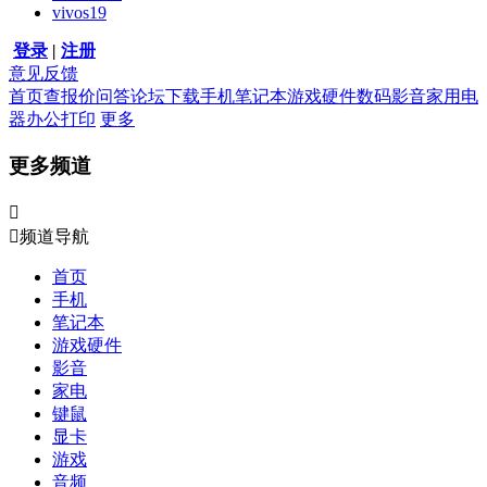
vivos19
登录
|
注册
意见反馈
首页
查报价
问答
论坛
下载
手机
笔记本
游戏硬件
数码影音
家用电
器
办公打印
更多
更多频道


频道导航
首页
手机
笔记本
游戏硬件
影音
家电
键鼠
显卡
游戏
音频