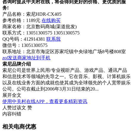
咨询时提及中关村在线，将会得到更好的价格、更优质的服
务!
产品名称：
索尼HDR-CX405
参考价格：
1189元
在线购买
商家名称：
北京数码商城(渠道批发)
联系方式：
13051300575 13051300575
QQ号码：412914381
联系我
微信号：
13051300575
联系地址：
北京市海淀区苏家坨镇中央绿地广场8号楼808室
zol
发送商家地址到手机
索尼品牌介绍
索尼公司是世界上民用/专业视听产品、游戏产品、通讯产品
和信息技术等领域的先导之一。它在音乐、影视、计算机娱乐
以及在线业务方面的成就也使其成为全球领先的个人宽带娱乐
公司。公司在截止到2006年3月31日结束的20...
展开全文
使用中关村在线APP，查看更多精彩资讯
人赞过该文
赞
内容纠错
相关电商优惠