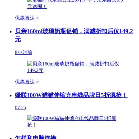
优惠直达 >
贝亲160ml玻璃奶瓶促销，满减折扣后仅149.2
元
8小时前
优惠直达 >
绿联100W猫猫伸缩充电线品牌日5折疯抢！
07.25
怎样和电脑连接