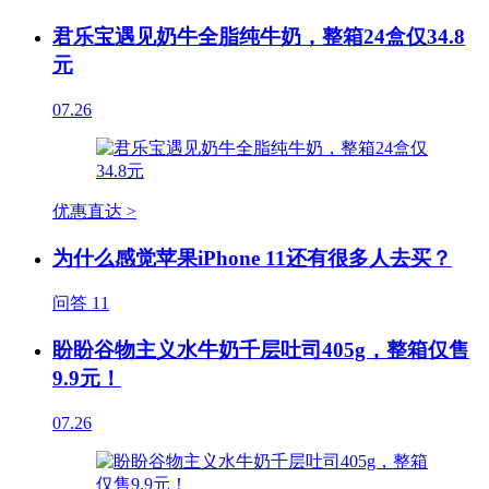
君乐宝遇见奶牛全脂纯牛奶，整箱24盒仅34.8
元
07.26
优惠直达 >
为什么感觉苹果iPhone 11还有很多人去买？
问答
11
盼盼谷物主义水牛奶千层吐司405g，整箱仅售
9.9元！
07.26