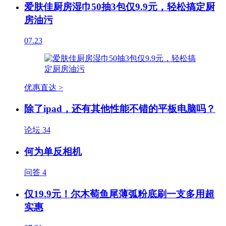
爱肤佳厨房湿巾50抽3包仅9.9元，轻松搞定厨
房油污
07.23
优惠直达 >
除了ipad，还有其他性能不错的平板电脑吗？
论坛
34
何为单反相机
问答
4
仅19.9元！尔木萄鱼尾薄弧粉底刷一支多用超
实惠