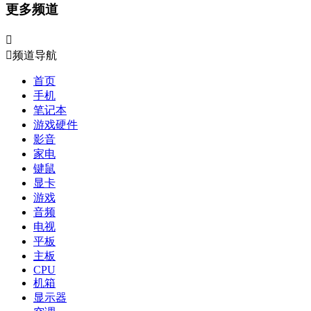
更多频道


频道导航
首页
手机
笔记本
游戏硬件
影音
家电
键鼠
显卡
游戏
音频
电视
平板
主板
CPU
机箱
显示器