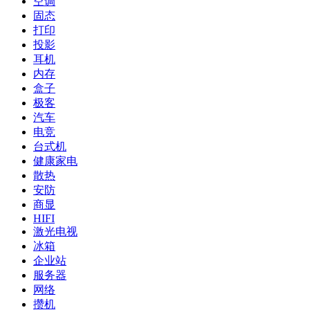
空调
固态
打印
投影
耳机
内存
盒子
极客
汽车
电竞
台式机
健康家电
散热
安防
商显
HIFI
激光电视
冰箱
企业站
服务器
网络
攒机