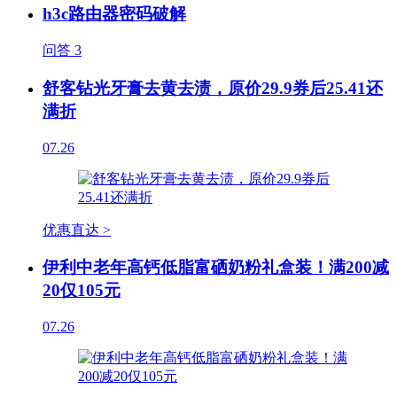
h3c路由器密码破解
问答
3
舒客钻光牙膏去黄去渍，原价29.9券后25.41还
满折
07.26
优惠直达 >
伊利中老年高钙低脂富硒奶粉礼盒装！满200减
20仅105元
07.26