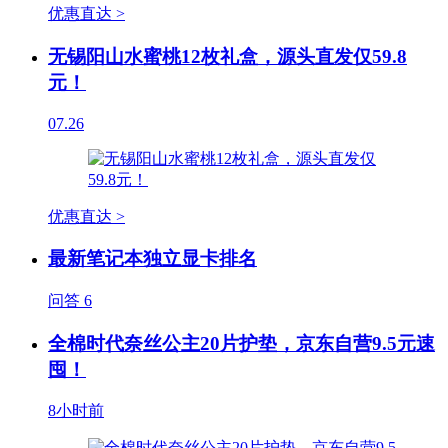
优惠直达 >
无锡阳山水蜜桃12枚礼盒，源头直发仅59.8
元！
07.26
优惠直达 >
最新笔记本独立显卡排名
问答
6
全棉时代奈丝公主20片护垫，京东自营9.5元速
囤！
8小时前