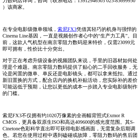
力数码店详询，咨询（联系电话：13912946503 025-83699950
）该商家。
在专业电影级微单领域，
索尼FX3
凭借其轻巧的机身与强悍的
Cinema Line基因，一直是视频创作者心中的“生产力工具”。目
前，这款人气机型在南京零阻力数码迎来特价，仅需23099元
即可拥有，性价比十分突出。
对于正在考虑升级设备的视频团队来说，手里的旧器材如何处
理是个难题。南京零阻力数码提供了贴心的
二手回收
服务，无
论是闲置的微单、单反还是电影镜头，都可以拿来抵扣。通过
新旧置换
的方式，配合店内的换机
补贴
活动，您实际补的差价
可能远低于预期，让您以更低的成本一步踏入专业电影级制作
的门槛。
索尼FX3不仅拥有约1020万像素的全画幅背照式Exmor R
CMOS，更具备双原生ISO和高达409600的感光度范围。其S-
Cinetone色彩科学直出即可获得电影感画面，无需复杂后期调
色。若您在使用过程中遇到磕碰或故障，零阻力数码的售后团