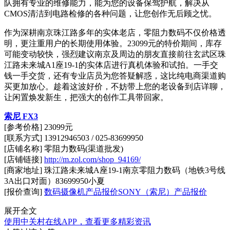
队拥有专业的
维修
能力，能为您的设备保驾护航，解决从
CMOS清洁到电路检修的各种问题，让您创作无后顾之忧。
作为深耕南京珠江路多年的实体老店，零阻力数码不仅价格透
明，更注重用户的长期使用体验。23099元的特价期间，库存
可能变动较快，强烈建议南京及周边的朋友直接前往玄武区珠
江路未来城A1座19-1的实体店进行真机体验和试拍。一手交
钱一手交货，还有专业店员为您答疑解惑，这比纯电商渠道购
买更加放心。趁着这波好价，不妨带上您的老设备到店详聊，
让闲置焕发新生，把强大的创作工具带回家。
索尼 FX3
[参考价格] 23099元
[联系方式] 13912946503 / 025-83699950
[店铺名称] 零阻力数码(渠道批发)
[店铺链接]
http://m.zol.com/shop_94169/
[商家地址] 珠江路未来城A座19-1南京零阻力数码（地铁3号线
3A出口对面）83699950小夏
[报价查询]
数码摄像机产品报价
SONY（索尼）产品报价
展开全文
使用中关村在线APP，查看更多精彩资讯