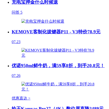
充电宝押金什么时候退
问答
5
KEMOVE客制化拔键器P11 - V3特价78.9元
07.23
优诺950ml鲜牛奶，满59享8折，到手20.8元！
07.26
优惠直达 >
绘王Kamvas Pro27（4K）数位屏直降2489元