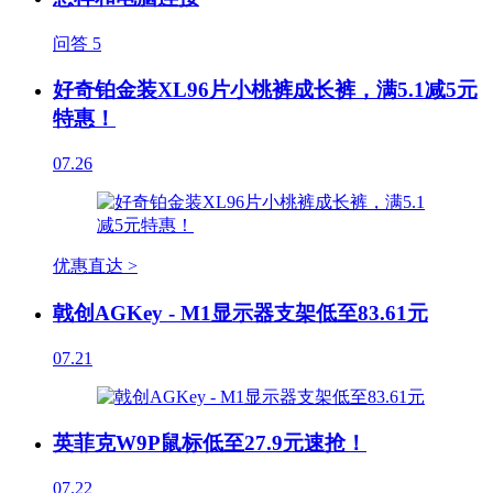
问答
5
好奇铂金装XL96片小桃裤成长裤，满5.1减5元
特惠！
07.26
优惠直达 >
戟创AGKey - M1显示器支架低至83.61元
07.21
英菲克W9P鼠标低至27.9元速抢！
07.22