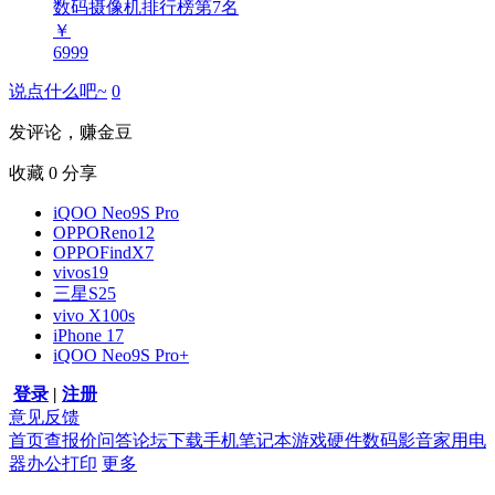
数码摄像机排行榜第
7
名
￥
6999
说点什么吧~
0
发评论，赚金豆
收藏
0
分享
iQOO Neo9S Pro
OPPOReno12
OPPOFindX7
vivos19
三星S25
vivo X100s
iPhone 17
iQOO Neo9S Pro+
登录
|
注册
意见反馈
首页
查报价
问答
论坛
下载
手机
笔记本
游戏硬件
数码影音
家用电
器
办公打印
更多