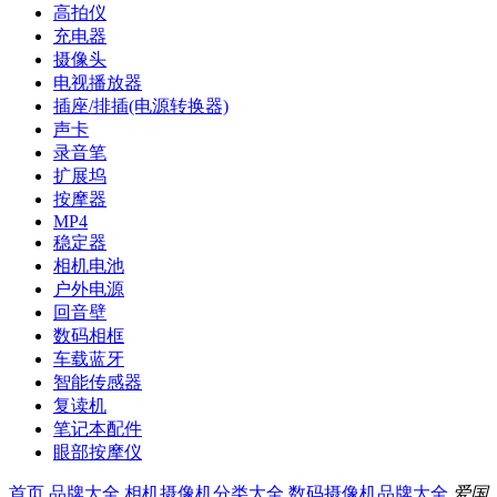
高拍仪
充电器
摄像头
电视播放器
插座/排插(电源转换器)
声卡
录音笔
扩展坞
按摩器
MP4
稳定器
相机电池
户外电源
回音壁
数码相框
车载蓝牙
智能传感器
复读机
笔记本配件
眼部按摩仪
首页
品牌大全
相机摄像机分类大全
数码摄像机品牌大全
爱国