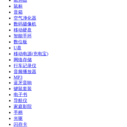
散热器
鼠标
音箱
空气净化器
数码摄像机
移动硬盘
智能手环
数位板
U盘
移动电源(充电宝)
网络存储
行车记录仪
音频播放器
MP3
蓝牙音响
键鼠套装
电子书
导航仪
家庭影院
手柄
光驱
闪存卡