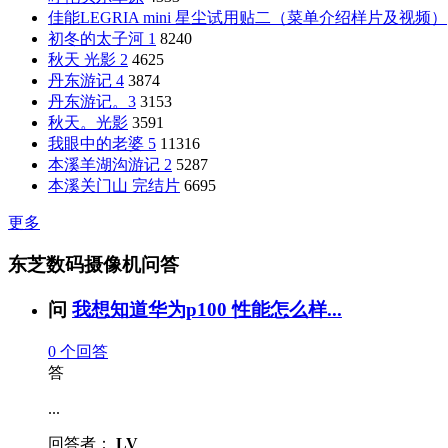
佳能LEGRIA mini 星尘试用贴二（菜单介绍样片及视频）
初冬的太子河 1
8240
秋天 光影 2
4625
丹东游记 4
3874
丹东游记。3
3153
秋天。光影
3591
我眼中的老婆 5
11316
本溪羊湖沟游记 2
5287
本溪关门山 完结片
6695
更多
东芝数码摄像机问答
问
我想知道华为p100 性能怎么样...
0
个回答
答
...
回答者：
LV