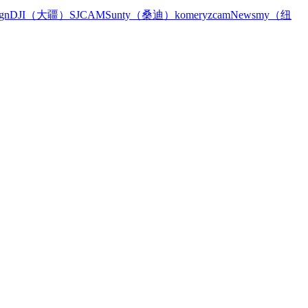
gn
DJI（大疆）
SJCAM
Sunty（桑迪）
komery
zcam
Newsmy（纽