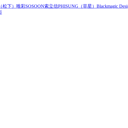
ic（松下）
唯彩
SOSOON
索立信
PHISUNG（菲星）
Blackmagic Desi
影