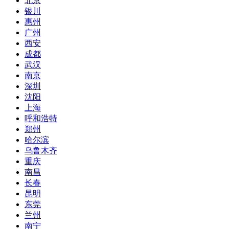
北京
银川
惠州
广州
西安
成都
武汉
南京
深圳
沈阳
上海
呼和浩特
郑州
哈尔滨
乌鲁木齐
重庆
南昌
长春
昆明
东莞
兰州
南宁