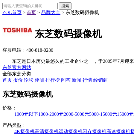
ZOL首页
>
首页
>
品牌大全
>
东芝数码摄像机
东芝数码摄像机
客服电话：
400-818-0280
东芝是日本历史最悠久的工业企业之一，于2005年7月迎来了
东芝官方网站
全部东芝分类
首页
报价
论坛
评测
排行榜
问答
新闻
行情
经销商
东芝数码摄像机
价格：
1000元以下
1000-2000元
2000-5000元
5000-15000元
15000
产品类型：
4K摄像机
高清摄像机
运动摄像机
闪存摄像机
高速摄像机