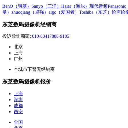
BenQ（明基）
Sanyo（三洋）
Haier（海尔）
现代音频
Panason
曼）
zhuoqiang（卓强）
aigo（爱国者）
Toshiba（东芝）
绘声绘
东芝数码摄像机经销商
投诉欺诈商家:
010-83417888-9185
北京
上海
广州
本城市下暂无经销商
东芝数码摄像机报价
上海
深圳
成都
西安
全国