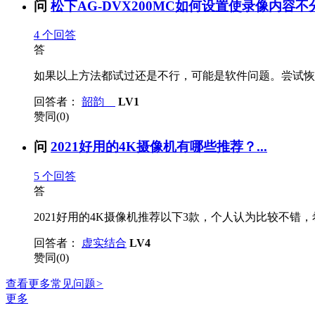
问
松下AG-DVX200MC如何设置使录像内容不分段
4
个回答
答
如果以上方法都试过还是不行，可能是软件问题。尝试恢
回答者：
韶韵
LV1
赞同(0)
问
2021好用的4K摄像机有哪些推荐？...
5
个回答
答
2021好用的4K摄像机推荐以下3款，个人认为比较不错，
回答者：
虚实结合
LV4
赞同(0)
查看更多常见问题
>
更多