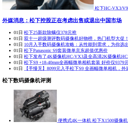
松下HC-VX3/
外媒消息：松下控股正在考虑出售或退出中国市场
01日
松下25新款除螨仪378元抢
01日
双十一超级测评数码摄像机好物榜，热门机型大促
01日
10月入手数码摄像机攻略：从性能到需求，为你选
01日
松下Panasonic S9套装微单京东超值优惠价
01日
松下发布了4K摄像机HC-VX3及全高清2K摄像机HC-
01日
松下S9 +18-40mm全画幅微单相机套装 好价仅9379
01日
【手慢无】8099元入手松下S9 全画幅微单相机，
松下数码摄像机评测
便携式4K一体机 松下X1500摄像