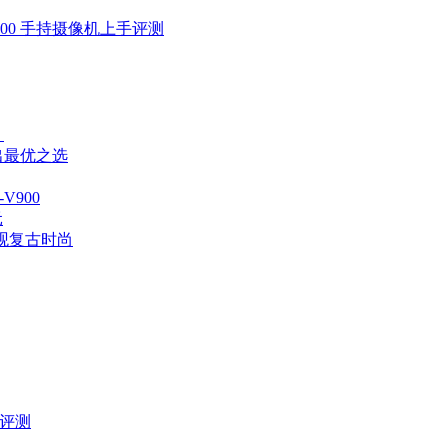
V900 手持摄像机上手评测
！
出最优之选
V900
元
外观复古时尚
机评测