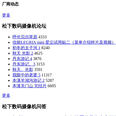
厂商动态
更多
松下数码摄像机论坛
呼伦贝尔草原
4333
佳能LEGRIA mini 星尘试用贴二（菜单介绍样片及视频）
初冬的太子河 1
8240
秋天 光影 2
4625
丹东游记 4
3876
丹东游记。3
3153
秋天。光影
3591
我眼中的老婆 5
11317
本溪羊湖沟游记 2
5287
本溪关门山 完结片
6695
更多
松下数码摄像机问答