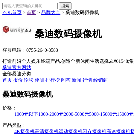
ZOL首页
>
首页
>
品牌大全
>
桑迪数码摄像机
桑迪数码摄像机
客服电话：
0755-2640-8583
打造前沿个人娱乐终端产品,创造全新休闲生活选择,&#61548
桑迪官方网站
全部桑迪分类
首页
报价
论坛
评测
排行榜
问答
新闻
行情
经销商
桑迪数码摄像机
价格：
1000元以下
1000-2000元
2000-5000元
5000-15000元
15000
产品类型：
4K摄像机
高清摄像机
运动摄像机
闪存摄像机
高速摄像机