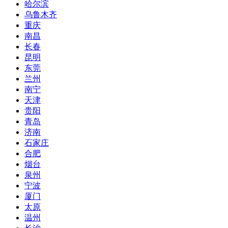
哈尔滨
乌鲁木齐
重庆
南昌
长春
昆明
东莞
兰州
南宁
天津
贵阳
青岛
济南
石家庄
合肥
烟台
泉州
宁波
厦门
太原
温州