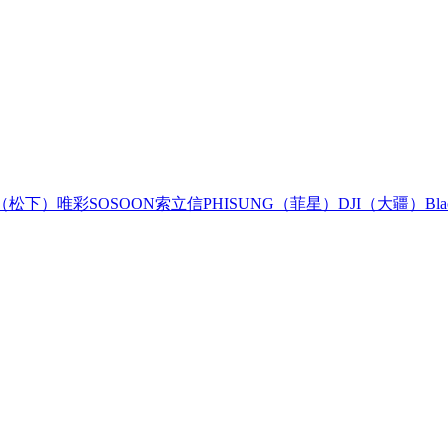
ic（松下）
唯彩
SOSOON
索立信
PHISUNG（菲星）
DJI（大疆）
Bla