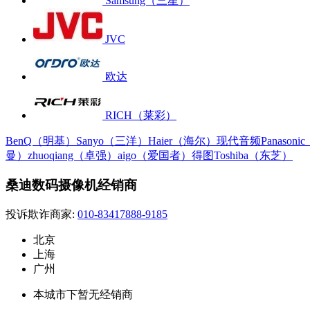
Samsung（三星）
JVC
欧达
RICH（莱彩）
BenQ（明基）
Sanyo（三洋）
Haier（海尔）
现代音频
Panason
曼）
zhuoqiang（卓强）
aigo（爱国者）
得图
Toshiba（东芝）
桑迪数码摄像机经销商
投诉欺诈商家:
010-83417888-9185
北京
上海
广州
本城市下暂无经销商