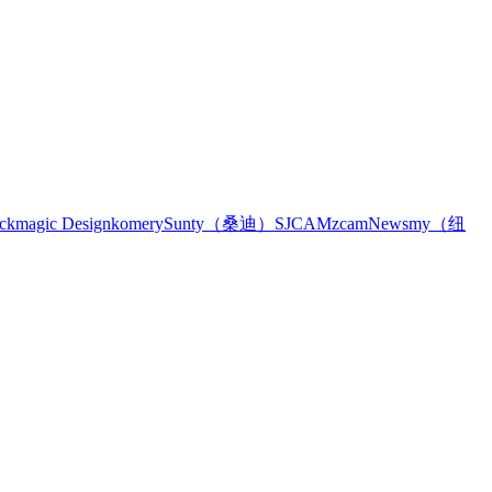
ckmagic Design
komery
Sunty（桑迪）
SJCAM
zcam
Newsmy（纽