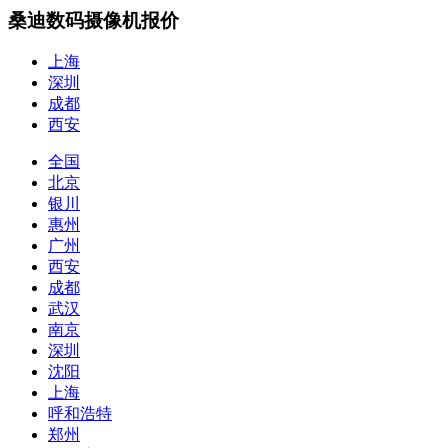
桑迪数码摄像机报价
上海
深圳
成都
西安
全国
北京
银川
惠州
广州
西安
成都
武汉
南京
深圳
沈阳
上海
呼和浩特
郑州