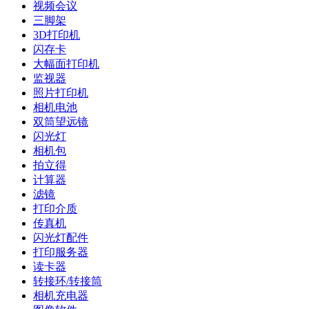
视频会议
三脚架
3D打印机
闪存卡
大幅面打印机
监视器
照片打印机
相机电池
双筒望远镜
闪光灯
相机包
拍立得
计算器
滤镜
打印介质
传真机
闪光灯配件
打印服务器
读卡器
转接环/转接筒
相机充电器